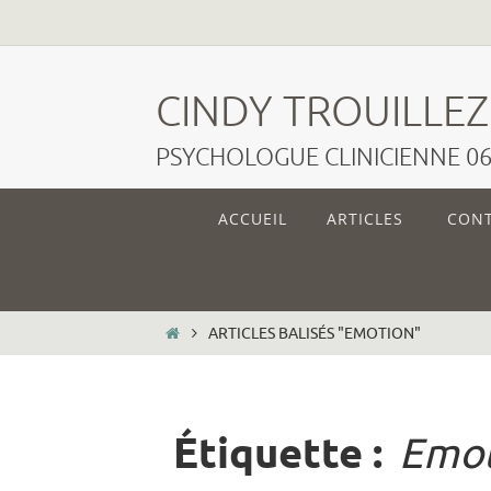
Passer
vers
CINDY TROUILLEZ
le
PSYCHOLOGUE CLINICIENNE 06.
contenu
Passer
ACCUEIL
ARTICLES
CON
vers
le
contenu
HOME
ARTICLES BALISÉS "EMOTION"
Étiquette :
Emot