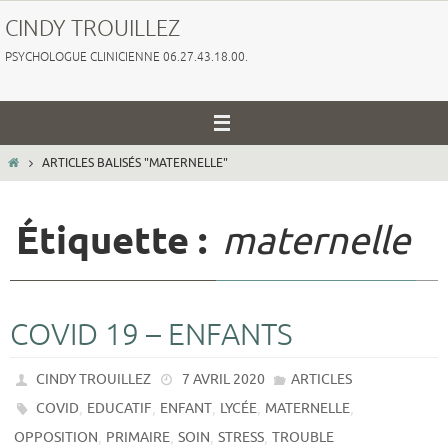
Passer
CINDY TROUILLEZ
vers
PSYCHOLOGUE CLINICIENNE 06.27.43.18.00.
le
contenu
HOME
ARTICLES BALISÉS "MATERNELLE"
Étiquette :
maternelle
COVID 19 – ENFANTS
CINDY TROUILLEZ
7 AVRIL 2020
ARTICLES
,
,
,
,
,
COVID
EDUCATIF
ENFANT
LYCÉE
MATERNELLE
,
,
,
,
OPPOSITION
PRIMAIRE
SOIN
STRESS
TROUBLE