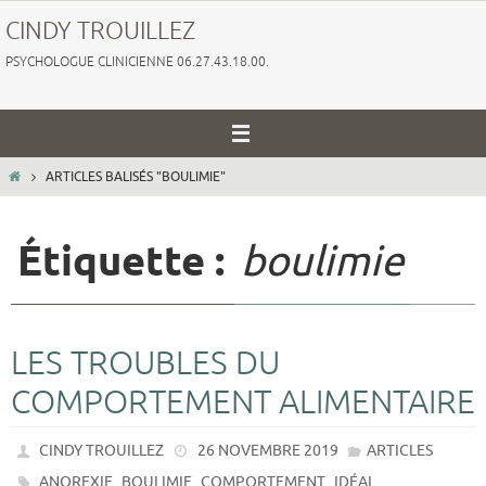
Passer
CINDY TROUILLEZ
vers
PSYCHOLOGUE CLINICIENNE 06.27.43.18.00.
le
contenu
HOME
ARTICLES BALISÉS "BOULIMIE"
Étiquette :
boulimie
LES TROUBLES DU
COMPORTEMENT ALIMENTAIRE
CINDY TROUILLEZ
26 NOVEMBRE 2019
ARTICLES
,
,
,
,
ANOREXIE
BOULIMIE
COMPORTEMENT
IDÉAL