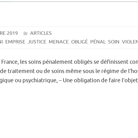
RE 2019
ARTICLES
I
,
EMPRISE
,
JUSTICE
,
MENACE
,
OBLIGÉ
,
PÉNAL
,
SOIN
,
VIOLE
 France, les soins pénalement obligés se définissent co
de traitement ou de soins même sous le régime de l’ho
gique ou psychiatrique, – Une obligation de faire l’obje