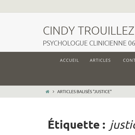
Passer
vers
CINDY TROUILLEZ
le
PSYCHOLOGUE CLINICIENNE 06.
contenu
Passer
ACCUEIL
ARTICLES
CON
vers
le
contenu
HOME
ARTICLES BALISÉS "JUSTICE"
Étiquette :
justi