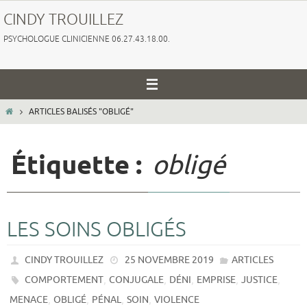
Passer
CINDY TROUILLEZ
vers
PSYCHOLOGUE CLINICIENNE 06.27.43.18.00.
le
contenu
HOME
ARTICLES BALISÉS "OBLIGÉ"
Étiquette :
obligé
LES SOINS OBLIGÉS
CINDY TROUILLEZ
25 NOVEMBRE 2019
ARTICLES
,
,
,
,
,
COMPORTEMENT
CONJUGALE
DÉNI
EMPRISE
JUSTICE
,
,
,
,
MENACE
OBLIGÉ
PÉNAL
SOIN
VIOLENCE