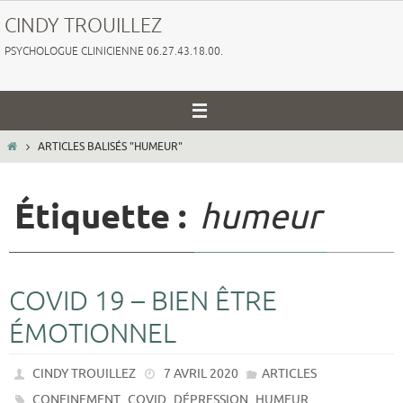
Passer
CINDY TROUILLEZ
vers
PSYCHOLOGUE CLINICIENNE 06.27.43.18.00.
le
contenu
HOME
ARTICLES BALISÉS "HUMEUR"
Étiquette :
humeur
COVID 19 – BIEN ÊTRE
ÉMOTIONNEL
CINDY TROUILLEZ
7 AVRIL 2020
ARTICLES
,
,
,
,
CONFINEMENT
COVID
DÉPRESSION
HUMEUR