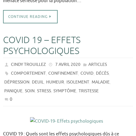
menace sérieuse pour la population…
CONTINUE READING
COVID 19 – EFFETS
PSYCHOLOGIQUES
CINDY TROUILLEZ
7 AVRIL 2020
ARTICLES
,
,
,
,
COMPORTEMENT
CONFINEMENT
COVID
DÉCÈS
,
,
,
,
,
DÉPRESSION
DEUIL
HUMEUR
ISOLEMENT
MALADIE
,
,
,
,
PANIQUE
SOIN
STRESS
SYMPTÔME
TRISTESSE
0
COVID 19 : Quels sont les effets psychologiques dûs à ce