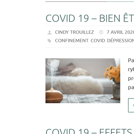
COVID 19 – BIEN 
CINDY TROUILLEZ
7 AVRIL 202
CONFINEMENT
,
COVID
,
DÉPRESSIO
Pa
ry
pr
pa
COVID 19 – EFFET