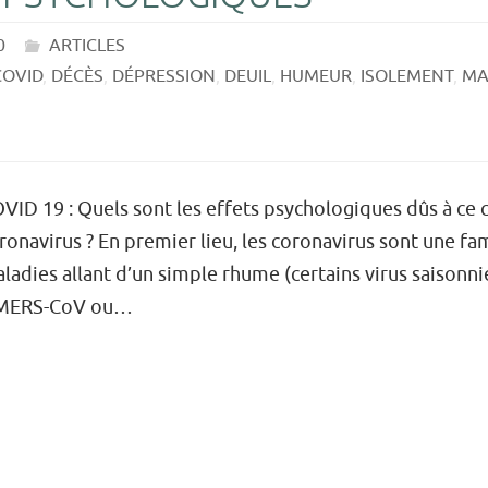
0
ARTICLES
COVID
,
DÉCÈS
,
DÉPRESSION
,
DEUIL
,
HUMEUR
,
ISOLEMENT
,
MA
VID 19 : Quels sont les effets psychologiques dûs à ce c
ronavirus ? En premier lieu, les coronavirus sont une fa
ladies allant d’un simple rhume (certains virus saisonni
e MERS-CoV ou…