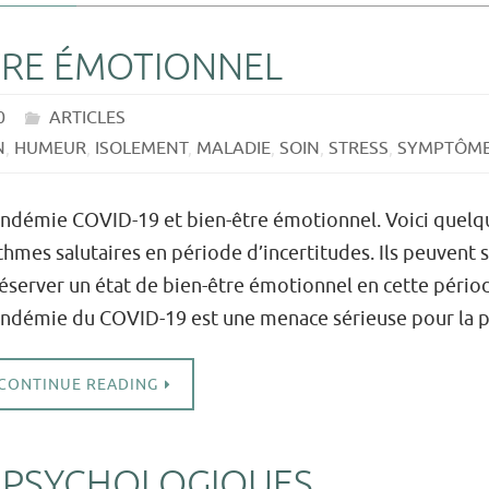
ÊTRE ÉMOTIONNEL
0
ARTICLES
N
,
HUMEUR
,
ISOLEMENT
,
MALADIE
,
SOIN
,
STRESS
,
SYMPTÔM
ndémie COVID-19 et bien-être émotionnel. Voici quelqu
thmes salutaires en période d’incertitudes. Ils peuvent s
éserver un état de bien-être émotionnel en cette pério
ndémie du COVID-19 est une menace sérieuse pour la
CONTINUE READING
S PSYCHOLOGIQUES