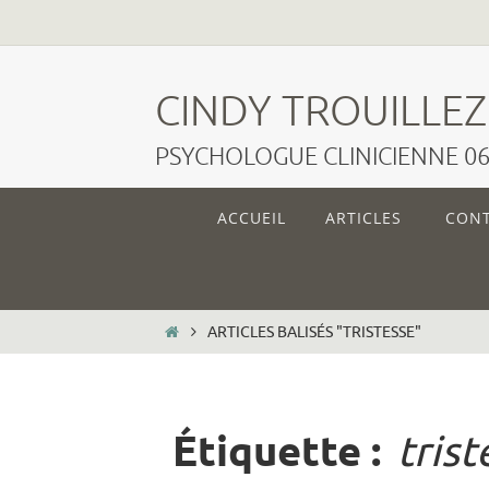
Passer
vers
CINDY TROUILLEZ
le
PSYCHOLOGUE CLINICIENNE 06.
contenu
Passer
ACCUEIL
ARTICLES
CON
vers
le
contenu
HOME
ARTICLES BALISÉS "TRISTESSE"
Étiquette :
trist